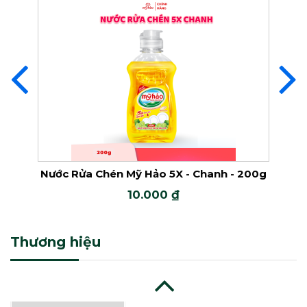
Nước Giặt Mỹ Hảo Đậm Đặc
2X
Nước Giặt Đậm Đặc Mỹ Hảo 5X
Nước Tẩy Javel
nh -
Nước Rửa Chén Mỹ Hảo 5X - Chanh - 200g
Nước
10.000 ₫
Nước Tẩy
Thương hiệu
Xả Vải