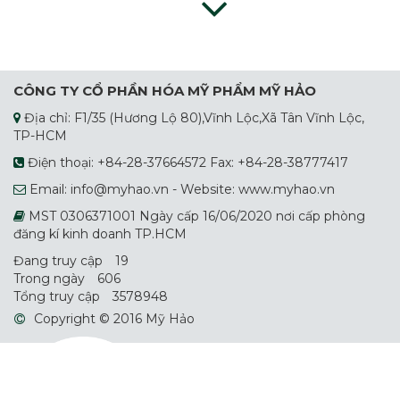
Nước Giặt Dây
CÔNG TY CỔ PHẦN HÓA MỸ PHẨM MỸ HẢO
Địa chỉ: F1/35 (Hương Lộ 80),Vĩnh Lộc,Xã Tân Vĩnh Lộc,
TP-HCM
Bột Giặt Suro
Điện thoại: +84-28-37664572 Fax: +84-28-38777417
Email: info@myhao.vn - Website: www.myhao.vn
MST 0306371001 Ngày cấp 16/06/2020 nơi cấp phòng
đăng kí kinh doanh TP.HCM
Nước Giặt Sunro
Đang truy cập
19
Trong ngày
606
Tổng truy cập
3578948
Nước Rửa Chén Mỹ Hảo
Copyright © 2016 Mỹ Hảo
Nước Rửa Chén Mỹ Hảo Daily