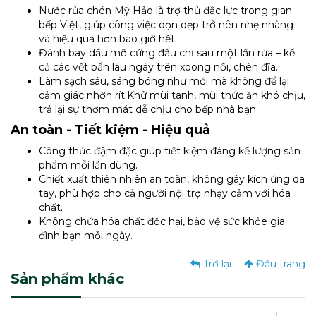
Nước rửa chén Mỹ Hảo là trợ thủ đắc lực trong gian
bếp Việt, giúp công việc dọn dẹp trở nên nhẹ nhàng
và hiệu quả hơn bao giờ hết.
Đánh bay dầu mỡ cứng đầu chỉ sau một lần rửa – kể
cả các vết bẩn lâu ngày trên xoong nồi, chén đĩa.
Làm sạch sâu, sáng bóng như mới mà không để lại
cảm giác nhờn rít.Khử mùi tanh, mùi thức ăn khó chịu,
trả lại sự thơm mát dễ chịu cho bếp nhà bạn.
An toàn - Tiết kiệm - Hiệu quả
Công thức đậm đặc giúp tiết kiệm đáng kể lượng sản
phẩm mỗi lần dùng.
Chiết xuất thiên nhiên an toàn, không gây kích ứng da
tay, phù hợp cho cả người nội trợ nhạy cảm với hóa
chất.
Không chứa hóa chất độc hại, bảo vệ sức khỏe gia
đình bạn mỗi ngày.
Trở lại
Đầu trang
Sản phẩm khác
Nước Giặt Mỹ Hảo Đậm Đặc