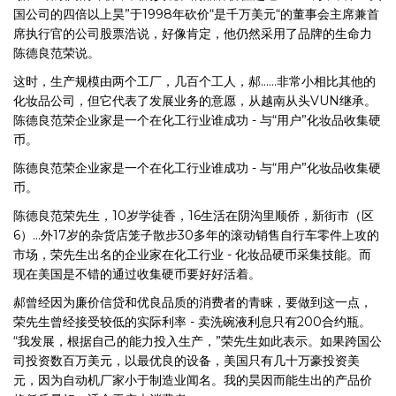
国公司的四倍以上昊”于1998年砍价“是千万美元“的董事会主席兼首
席执行官的公司股票浩说，好像肯定，他仍然采用了品牌的生命力
陈德良范荣说。
这时，生产规模由两个工厂，几百个工人，郝......非常小相比其他的
化妆品公司，但它代表了发展业务的意愿，从越南从头VUN继承。
陈德良范荣企业家是一个在化工行业谁成功 - 与“用户”化妆品收集硬
币。
陈德良范荣企业家是一个在化工行业谁成功 - 与“用户”化妆品收集硬
币。
陈德良范荣先生，10岁学徒香，16生活在阴沟里顺侨，新街市（区
6）...外17岁的杂货店笼子散步30多年的滚动销售自行车零件上攻的
市场，荣先生出名的企业家在化工行业 - 化妆品硬币采集技能。而
现在美国是不错的通过收集硬币要好好活着。
郝曾经因为廉价信贷和优良品质的消费者的青睐，要做到这一点，
荣先生曾经接受较低的实际利率 - 卖洗碗液利息只有200合约瓶。
“我发展，根据自己的能力投入生产，”荣先生如此表示。如果跨国公
司投资数百万美元，以最优良的设备，美国只有几十万豪投资美
元，因为自动机厂家小于制造业闻名。我的昊因而能生出的产品价