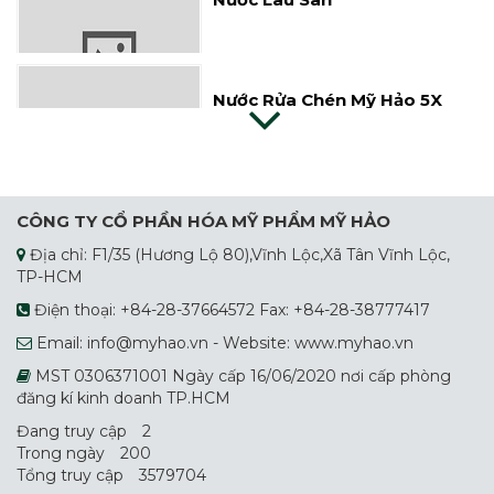
Nước Rửa Chén Mỹ Hảo 5X
Nước Giặt Dây
CÔNG TY CỔ PHẦN HÓA MỸ PHẨM MỸ HẢO
Địa chỉ: F1/35 (Hương Lộ 80),Vĩnh Lộc,Xã Tân Vĩnh Lộc,
Bột Giặt Suro
TP-HCM
Điện thoại: +84-28-37664572 Fax: +84-28-38777417
Email: info@myhao.vn - Website: www.myhao.vn
Nước Giặt Sunro
MST 0306371001 Ngày cấp 16/06/2020 nơi cấp phòng
đăng kí kinh doanh TP.HCM
Đang truy cập
2
Trong ngày
200
Nước Rửa Chén Mỹ Hảo
Tổng truy cập
3579704