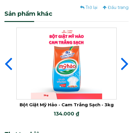
Trở lại
Đầu trang
Sản phẩm khác
Nước Giặt Mỹ Hảo Đậm Đặc
Nước Giặt Mỹ Hảo Đậm Đặc
2X
Nước Giặt Đậm Đặc Mỹ Hảo 5X
Nước Tẩy Javel
m Trắng Sạch - 3kg
Bột Giặt Mỹ Hảo - Hồng Tinh Dầu
Hoa - 6kg
00 ₫
246.000 ₫
Nước Tẩy