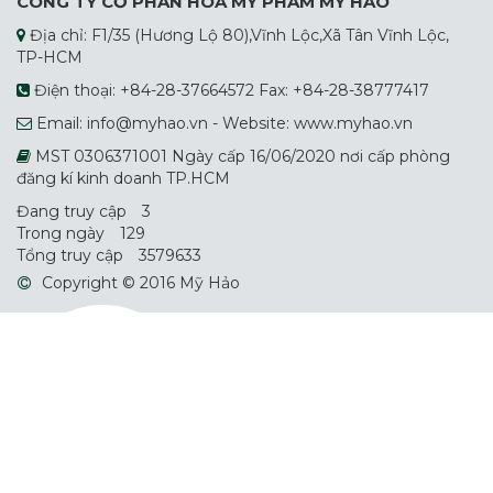
CÔNG TY CỔ PHẦN HÓA MỸ PHẨM MỸ HẢO
Địa chỉ: F1/35 (Hương Lộ 80),Vĩnh Lộc,Xã Tân Vĩnh Lộc,
TP-HCM
Điện thoại: +84-28-37664572 Fax: +84-28-38777417
Email: info@myhao.vn - Website: www.myhao.vn
MST 0306371001 Ngày cấp 16/06/2020 nơi cấp phòng
đăng kí kinh doanh TP.HCM
Đang truy cập
3
Trong ngày
129
Tổng truy cập
3579633
Copyright © 2016 Mỹ Hảo