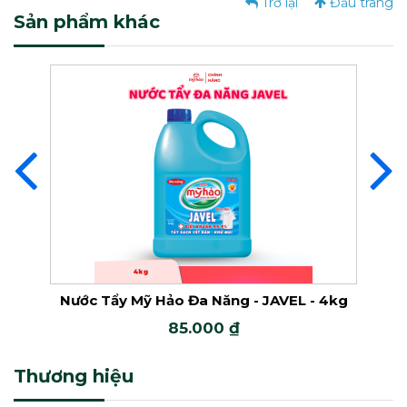
Trở lại
Đầu trang
Sản phẩm khác
Nước Giặt Mỹ Hảo Đậm Đặc
Nước Giặt Mỹ Hảo Đậm Đặc
2X
Nước Giặt Đậm Đặc Mỹ Hảo 5X
Nước Tẩy Javel
g
Nước Tẩy Mỹ Hảo Đa Năng - JAVEL - 4kg
Nư
85.000 ₫
Nước Tẩy
Thương hiệu