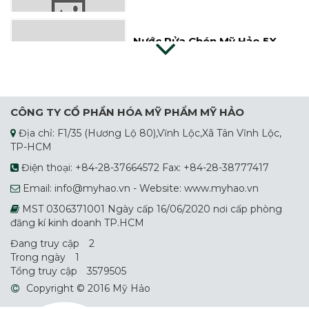
Nước Rửa Chén Mỹ Hảo 5X
Nước Giặt Dây
CÔNG TY CỔ PHẦN HÓA MỸ PHẨM MỸ HẢO
Địa chỉ: F1/35 (Hương Lộ 80),Vĩnh Lộc,Xã Tân Vĩnh Lộc,
TP-HCM
Bột Giặt Suro
Điện thoại: +84-28-37664572 Fax: +84-28-38777417
Email: info@myhao.vn - Website: www.myhao.vn
MST 0306371001 Ngày cấp 16/06/2020 nơi cấp phòng
Nước Giặt Sunro
đăng kí kinh doanh TP.HCM
Đang truy cập
2
Trong ngày
1
Tổng truy cập
3579505
Nước Rửa Chén Mỹ Hảo
Copyright © 2016 Mỹ Hảo