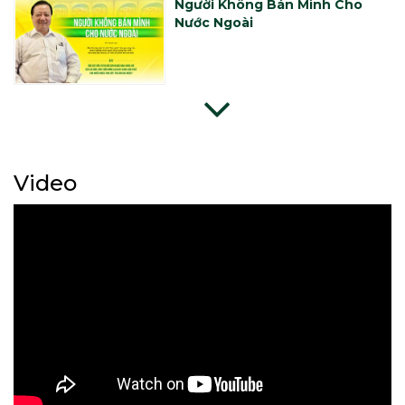
Người Không Bán Mình Cho
Nước Ngoài
Sở Giáo dục và Đào tạo Long
An được tặng 30.000 chai gel
rửa tay
Video
Hành trình đưa nước rửa tay đi
Mỹ của ông chủ Mỹ Hảo
Mỹ Hảo đồng hành cùng Đại
học Kinh tế TP.HCM – Khởi đầu
hành trình đại học cùng các
bạn sinh viên