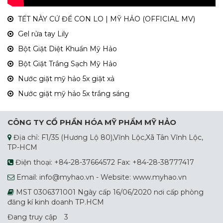
TẾT NÀY CỨ ĐỂ CON LO | MỸ HẢO (OFFICIAL MV)
Gel rửa tay Lily
Bột Giặt Diệt Khuẩn Mỹ Hảo
Bột Giặt Trắng Sạch Mỹ Hảo
Nước giặt mỹ hảo 5x giặt xả
Nước giặt mỹ hảo 5x trắng sáng
CÔNG TY CỔ PHẦN HÓA MỸ PHẨM MỸ HẢO
Địa chỉ: F1/35 (Hương Lộ 80),Vĩnh Lộc,Xã Tân Vĩnh Lộc,
TP-HCM
Điện thoại: +84-28-37664572 Fax: +84-28-38777417
Email: info@myhao.vn - Website: www.myhao.vn
MST 0306371001 Ngày cấp 16/06/2020 nơi cấp phòng
đăng kí kinh doanh TP.HCM
Đang truy cập
3