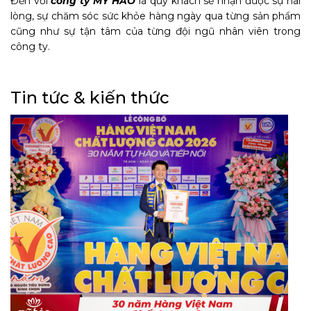
Đến với
công ty MỸ HẢO
là quý khách sẽ nhận được sự hài
lòng, sự chăm sóc sức khỏe hàng ngày qua từng sản phẩm
Người Không Bán Mình Cho
cũng như sự tận tâm của từng đội ngũ nhân viên trong
Nước Ngoài
công ty.
Tin tức & kiến thức
Sở Giáo dục và Đào tạo Long
An được tặng 30.000 chai gel
rửa tay
Hành trình đưa nước rửa tay đi
Mỹ của ông chủ Mỹ Hảo
Mỹ Hảo đồng hành cùng Đại
học Kinh tế TP.HCM – Khởi đầu
hành trình đại học cùng các