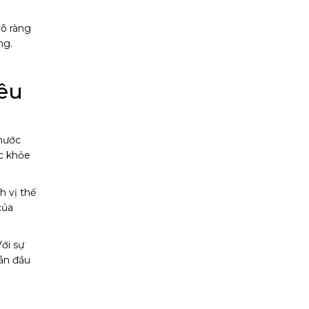
rõ ràng
ng.
iêu
 nước
c khỏe
h vị thế
của
ới sự
dẫn đầu