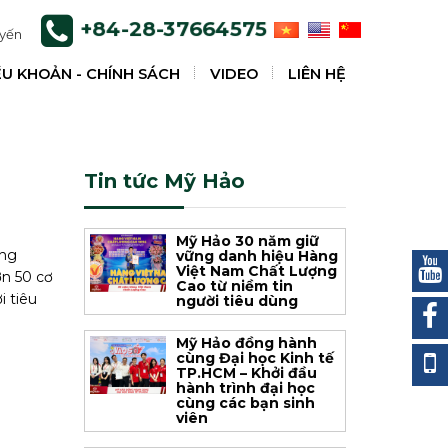
+84-28-37664575
uyến
ỀU KHOẢN - CHÍNH SÁCH
VIDEO
LIÊN HỆ
Tin tức Mỹ Hảo
Mỹ Hảo 30 năm giữ
ờng
vững danh hiệu Hàng
Việt Nam Chất Lượng
ơn 50 cơ
Cao từ niềm tin
i tiêu
người tiêu dùng
Mỹ Hảo đồng hành
cùng Đại học Kinh tế
TP.HCM – Khởi đầu
hành trình đại học
cùng các bạn sinh
viên