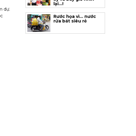
lại...!
m dự.
ệc
Rước họa vì... nước
rửa bát siêu rẻ