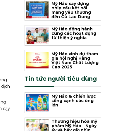
Mỹ Hảo xây dựng
nhịp cầu kết nối
mang yêu thương
đến Cù Lao Dung
Mỹ Hảo đồng hành
cùng các hoạt động
từ thiện ý nghĩa
Mỹ Hảo vinh dự tham
gia hội nghị Hàng
Việt Nam Chất Lượng
Cao 2025
Tin tức người tiêu dùng
rong
 dịch
Mỹ Hảo & chiến lược
sống cạnh các ông
ông
lớn
n cậy
Thương hiệu hóa mỹ
phẩm Mỹ Hảo - Ngày
ấy và bây giờ nhìn