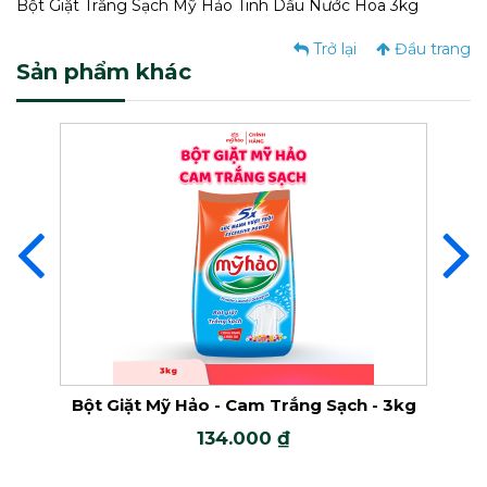
Bột Giặt Trắng Sạch Mỹ Hảo Tinh Dầu Nước Hoa 3kg
Trở lại
Đầu trang
Sản phẩm khác
Nước Tẩy Javel
Nước Tẩy
ng
Bột Giặt Mỹ Hảo - Cam Trắng Sạch - 3kg
Bột
134.000 ₫