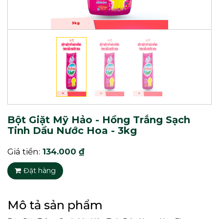
Nước Giặt Mỹ Hảo Đậm Đặc
Bột Giặt Mỹ Hảo - Hồng Trắng Sạch
Tinh Dầu Nước Hoa - 3kg
Nước Giặt Mỹ Hảo Đậm Đặc
2X
Giá tiền:
134.000 ₫
Đặt hàng
Mô tả sản phẩm
Nước Giặt Đậm Đặc Mỹ Hảo 5X