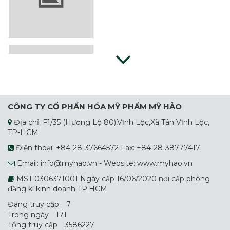
Nước Rửa Chén Mỹ Hảo 5X
CÔNG TY CỔ PHẦN HÓA MỸ PHẨM MỸ HẢO
Địa chỉ: F1/35 (Hương Lộ 80),Vĩnh Lộc,Xã Tân Vĩnh Lộc,
Nước Giặt Dây
TP-HCM
Điện thoại: +84-28-37664572 Fax: +84-28-38777417
Email: info@myhao.vn - Website: www.myhao.vn
MST 0306371001 Ngày cấp 16/06/2020 nơi cấp phòng
đăng kí kinh doanh TP.HCM
Đang truy cập
7
Trong ngày
171
Bột Giặt Suro
Tổng truy cập
3586227