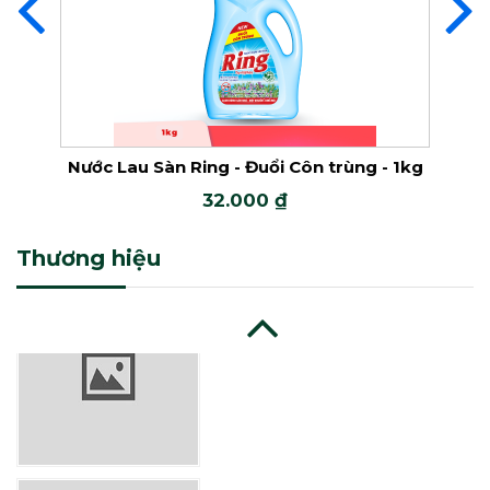
Nước Lau Sàn Ring
Lau Sàn Ring - Đuổi Côn trùng - 1kg
Nước Lau Sàn R
32.000 ₫
3
Thương hiệu
Nước Lau Sàn Mỹ Hảo
Nước Lau Sàn Ring