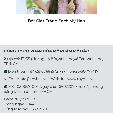
Bột Giặt Trắng Sạch Mỹ Hảo
CÔNG TY CỔ PHẦN HÓA MỸ PHẨM MỸ HẢO
Địa chỉ: F1/35 (Hương Lộ 80),Vĩnh Lộc,Xã Tân Vĩnh Lộc,
TP-HCM
Điện thoại: +84-28-37664572 Fax: +84-28-38777417
Email: info@myhao.vn - Website: www.myhao.vn
MST 0306371001 Ngày cấp 16/06/2020 nơi cấp phòng
đăng kí kinh doanh TP.HCM
Đang truy cập
8
Trong ngày
944
Tổng truy cập
3583979